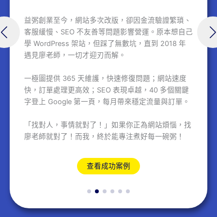
益粥創業至今，網站多次改版，卻因金流驗證繁瑣、
客服緩慢、SEO 不友善等問題影響營運。原本想自己
學 WordPress 架站，但踩了無數坑，直到 2018 年
遇見廖老師，一切才迎刃而解。
一極圖提供 365 天維護，快速修復問題；網站速度
快，訂單處理更高效；SEO 表現卓越，40 多個關鍵
字登上 Google 第一頁，每月帶來穩定流量與訂單。
「找對人，事情就對了！」如果你正為網站煩惱，找
廖老師就對了！而我，終於能專注煮好每一碗粥！
查看成功案例