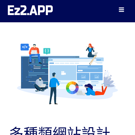
跳
至
主
要
內
容
多種類網站設計