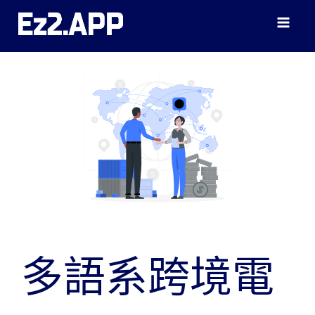
跳
至
主
要
內
容
多語系跨境電