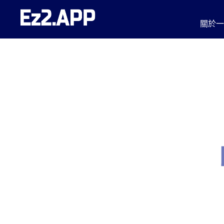
跳
至
關於
主
要
內
容