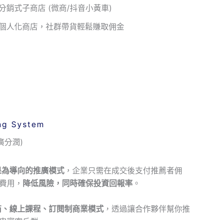
分銷式子商店 (微商/抖音小黃車)
個人化商店，社群帶貨輕鬆賺取佣金
ing System
廣分潤)
果為導向的推廣模式
，企業只需在成交後支付推薦者佣
費用，
降低風險，同時確保投資回報率
。
商、線上課程、訂閱制商業模式
，透過讓合作夥伴幫你推