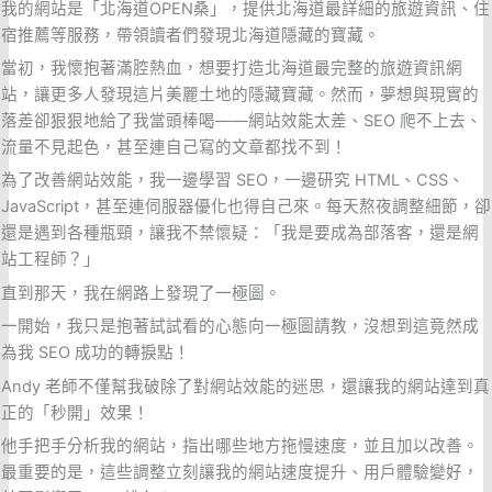
我的網站是「北海道OPEN桑」，提供北海道最詳細的旅遊資訊、住
宿推薦等服務，帶領讀者們發現北海道隱藏的寶藏。
當初，我懷抱著滿腔熱血，想要打造北海道最完整的旅遊資訊網
站，讓更多人發現這片美麗土地的隱藏寶藏。然而，夢想與現實的
落差卻狠狠地給了我當頭棒喝——網站效能太差、SEO 爬不上去、
流量不見起色，甚至連自己寫的文章都找不到！
為了改善網站效能，我一邊學習 SEO，一邊研究 HTML、CSS、
JavaScript，甚至連伺服器優化也得自己來。每天熬夜調整細節，卻
還是遇到各種瓶頸，讓我不禁懷疑：「我是要成為部落客，還是網
站工程師？」
直到那天，我在網路上發現了一極圖。
一開始，我只是抱著試試看的心態向一極圖請教，沒想到這竟然成
為我 SEO 成功的轉捩點！
Andy 老師不僅幫我破除了對網站效能的迷思，還讓我的網站達到真
正的「秒開」效果！
他手把手分析我的網站，指出哪些地方拖慢速度，並且加以改善。
最重要的是，這些調整立刻讓我的網站速度提升、用戶體驗變好，