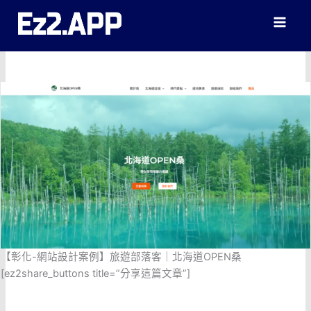
跳
至
主
要
內
容
【彰化-網站設計案例】旅遊部落客｜北海道OPEN桑
[ez2share_buttons title=”分享這篇文章”]