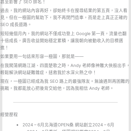
甚至影響了 SEO 排名！
過去，我的網站內容再好，卻始終卡在搜尋結果的第五頁，沒人看
見。但在一極圖的幫助下，我不再閉門造車，而是走上真正正確的
SEO 成長道路。
短短幾個月內，我的網站不僅成功登上 Google 第一頁，流量也翻
十倍成長，廣告收益開始穩定累積，讓我朝向被動收入的目標邁
進！
如果要用一句話來形容一極圖，那就是——
在我闖蕩網路江湖、四面楚歌之時，Andy 老師像神雕大俠般出手，
輕鬆解決網站疑難雜症，拯救我於水深火熱之中！
現在，一極圖已經成為我 SEO 路上的最強隊友。無論遇到再困難的
挑戰，我都能放心把後背交給他，因為我相信 Andy 老師。
經營歷程
2024 – 6月北海道OPEN桑 網站創立
2024 – 6月