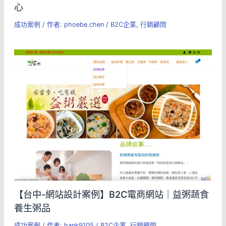
心
成功案例
/ 作者:
phoebe.chen
/
B2C企業
,
行銷顧問
【台中-網站設計案例】B2C電商網站｜益粥蔬食
養生粥品
成功案例
/ 作者:
hank9105
/
B2C企業
,
行銷顧問