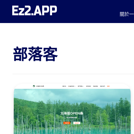
跳
至
關於
主
要
內
容
部落客