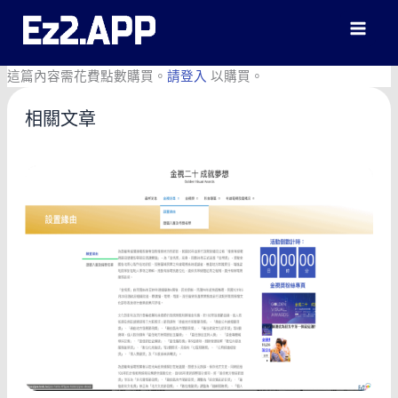
跳
至
主
要
這篇內容需花費點數購買。
請登入
以購買。
內
容
相關文章