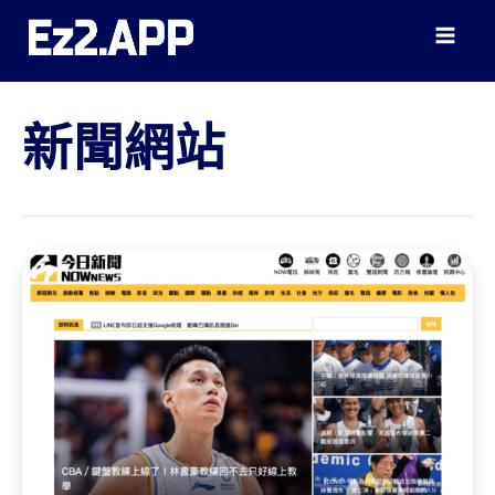
跳
至
主
要
內
新聞網站
容