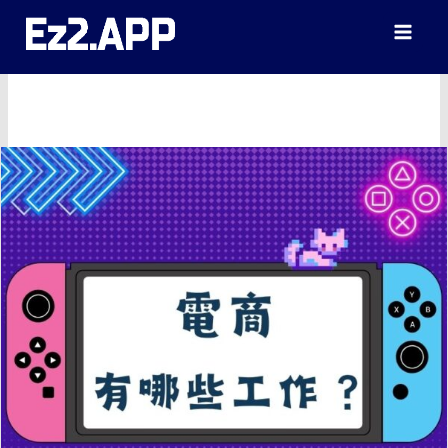
跳
至
主
要
內
容