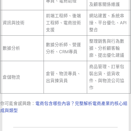
專員、電商助理
及顧客關係維護
前端工程師、後端
網站建置、系統串
資訊與技術
工程師、電商技術
接、平台優化、API
支援
整合
整理銷售與行為數
數據分析師、營運
數據分析
據、分析顧客輪
分析、CRM專員
廓、提出優化建議
商品管理、訂單包
倉管、物流專員、
裝出貨、退貨收
倉儲物流
出貨揀貨員
件、與物流公司協
作
你可能會感興趣：
電商包含哪些內容？完整解析電商產業的核心組
成與類型