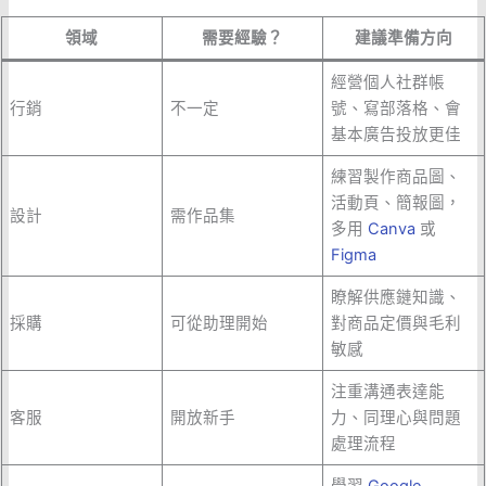
領域
需要經驗？
建議準備方向
經營個人社群帳
行銷
不一定
號、寫部落格、會
基本廣告投放更佳
練習製作商品圖、
活動頁、簡報圖，
設計
需作品集
多用
Canva
或
Figma
瞭解供應鏈知識、
採購
可從助理開始
對商品定價與毛利
敏感
注重溝通表達能
客服
開放新手
力、同理心與問題
處理流程
學習
Google