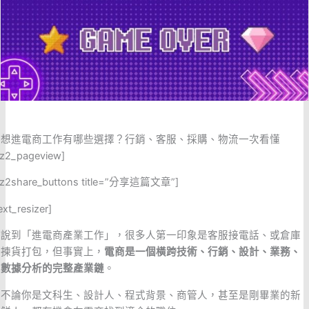
想進電商工作有哪些選擇？行銷、客服、採購、物流一次看懂
ez2_pageview]
ez2share_buttons title=”分享這篇文章”]
ext_resizer]
說到「進電商產業工作」，很多人第一印象是客服接電話、或倉庫
揀貨打包，但事實上，
電商是一個橫跨技術、行銷、設計、業務、
數據分析的完整產業鏈
。
不論你是文科生、設計人、程式背景、商管人，甚至是剛畢業的新