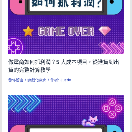
做電商如何抓利潤？5 大成本項目，從進貨到出
貨的完整計算教學
發佈留言
/
遊戲化電商
/ 作者:
Justin