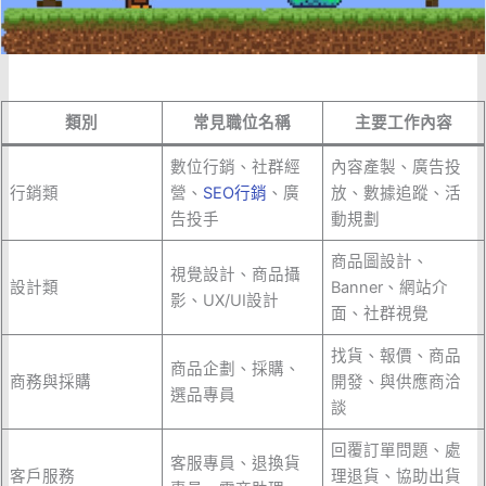
類別
常見職位名稱
主要工作內容
數位行銷、社群經
內容產製、廣告投
行銷類
營、
SEO行銷
、廣
放、數據追蹤、活
告投手
動規劃
商品圖設計、
視覺設計、商品攝
設計類
Banner、網站介
影、UX/UI設計
面、社群視覺
找貨、報價、商品
商品企劃、採購、
商務與採購
開發、與供應商洽
選品專員
談
回覆訂單問題、處
客服專員、退換貨
客戶服務
理退貨、協助出貨