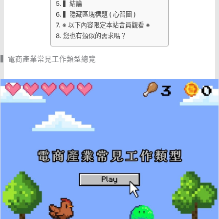
▍結論
▍隱藏區塊標題 ( 心智圖 )
※ 以下內容限定本站會員觀看 ※
您也有類似的需求嗎？
▍電商產業常見工作類型總覽