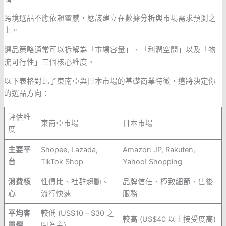
跨境選品不應依賴靈感，應該建立在數據分析與市場需求預測之
上。
選品策略通常可以拆解為「市場容量」、「利潤空間」以及「物
流可行性」三個核心維度。
以下表格對比了東南亞與日本市場的基礎商業特徵，這將決定你
的選品方向：
評估維
東南亞市場
日本市場
度
主要平
Shopee, Lazada,
Amazon JP, Rakuten,
台
TikTok Shop
Yahoo! Shopping
消費核
性價比、社群趨動、
品牌信任、極致細節、售後
心
流行快速
服務
平均客
較低 (US$10 – $30 之
較高 (US$40 以上接受度高)
單價
間為主)