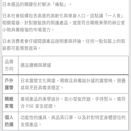
日本選品的關鍵在於解決「痛點」。
日本社會結構包含高度的高齡化與單身人口，這點讓「一人食」
相關電器、針對銀髮族的照護產品，或是符合精緻美學的辦公室
小物具備極強的市場潛力。
日本消費者會仔細閱讀產品說明書與評論，任何一點包裝上的瑕
疵都可能導致退貨。
品類
選品邏輯與建議
方向
戶外
日本露營文化興盛，精緻且具備設計感的露營椅、摺疊
露營
桌與烹飪具需求穩定。
精緻
重視產品的美學設計，如小型氣炸鍋、手持熨斗，需符
家電
合 PSE 安全認證。
個人
功能性的護具、高品質口罩、以及針對特定身體部位的
防護
支撐產品。