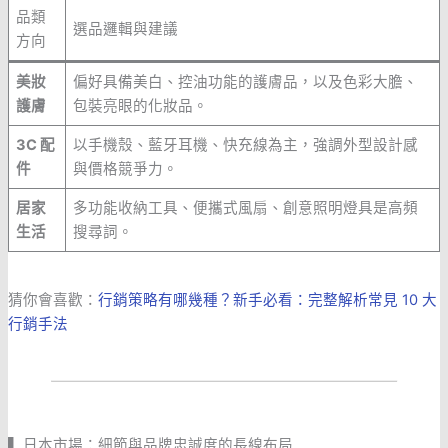
品類
選品邏輯與建議
方向
美妝
偏好具備美白、控油功能的護膚品，以及色彩大膽、
護膚
包裝亮眼的化妝品。
3C 配
以手機殼、藍牙耳機、快充線為主，強調外型設計感
件
與價格競爭力。
居家
多功能收納工具、便攜式風扇、創意照明燈具是高頻
生活
搜尋詞。
猜你會喜歡：
行銷策略有哪幾種？新手必看：完整解析常見 10 大
行銷手法
▍日本市場：細節與品牌忠誠度的長線布局