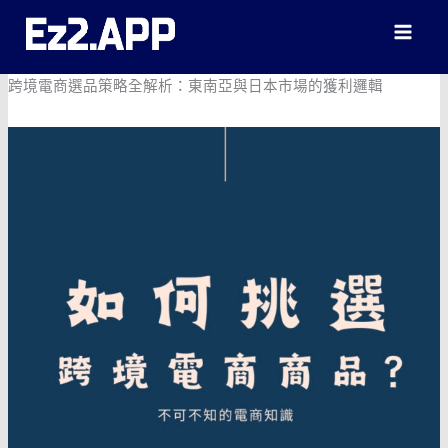
跳
至
主
要
跨境電商選品策略全解析：東南亞與日本市場的獲利邏輯
內
容