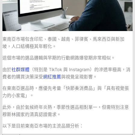
東南亞市場包含印尼、泰國、越南、菲律賓、馬來西亞與新加
坡，人口結構極其年輕化。
這個市場的選品邏輯與早期的行動網路爆發期非常相似。
由於
社群媒體
（特別是 TikTok 與 Instagram）的滲透率極高，消
費者的購買決策深受
網紅推薦
與視覺呈現影響。
在東南亞選品時，應優先考量「快節奏消費品」與「具有視覺張
力的小家電」。
此外，由於氣候終年炎熱，季節性選品相對單一，但需特別注意
穆斯林國家的清真認證需求。
以下是目前東南亞市場的主流品類分析：