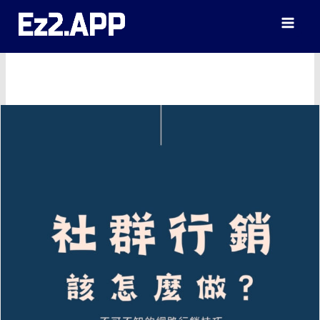
跳
至
主
要
內
容