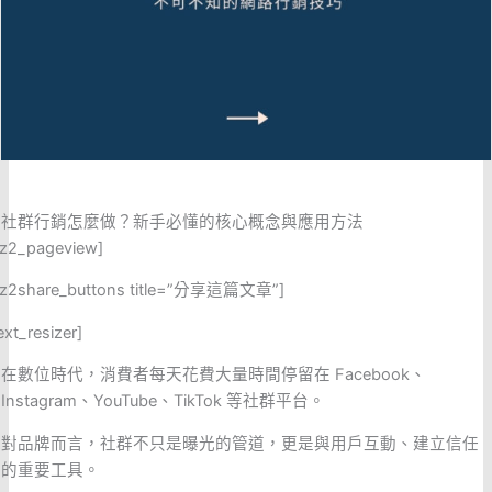
社群行銷怎麼做？新手必懂的核心概念與應用方法
ez2_pageview]
ez2share_buttons title=”分享這篇文章”]
ext_resizer]
在數位時代，消費者每天花費大量時間停留在 Facebook、
Instagram、YouTube、TikTok 等社群平台。
對品牌而言，社群不只是曝光的管道，更是與用戶互動、建立信任
的重要工具。